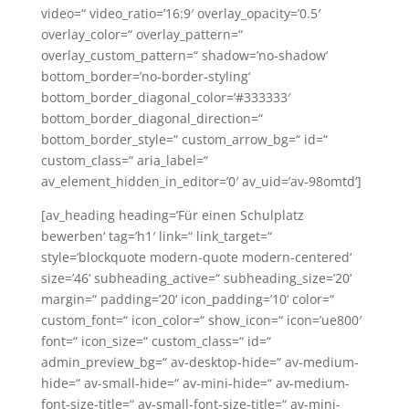
video=“ video_ratio=’16:9′ overlay_opacity=’0.5′
overlay_color=“ overlay_pattern=“
overlay_custom_pattern=“ shadow=’no-shadow‘
bottom_border=’no-border-styling‘
bottom_border_diagonal_color=’#333333′
bottom_border_diagonal_direction=“
bottom_border_style=“ custom_arrow_bg=“ id=“
custom_class=“ aria_label=“
av_element_hidden_in_editor=’0′ av_uid=’av-98omtd‘]
[av_heading heading=’Für einen Schulplatz
bewerben‘ tag=’h1′ link=“ link_target=“
style=’blockquote modern-quote modern-centered‘
size=’46‘ subheading_active=“ subheading_size=’20‘
margin=“ padding=’20‘ icon_padding=’10‘ color=“
custom_font=“ icon_color=“ show_icon=“ icon=’ue800′
font=“ icon_size=“ custom_class=“ id=“
admin_preview_bg=“ av-desktop-hide=“ av-medium-
hide=“ av-small-hide=“ av-mini-hide=“ av-medium-
font-size-title=“ av-small-font-size-title=“ av-mini-