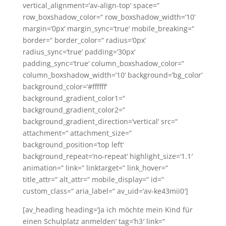
vertical_alignment=’av-align-top‘ space=“
row_boxshadow_color=“ row_boxshadow_width=’10‘
margin=’0px‘ margin_sync=’true‘ mobile_breaking=“
border=“ border_color=“ radius=’0px‘
radius_sync=’true‘ padding=’30px‘
padding_sync=’true‘ column_boxshadow_color=“
column_boxshadow_width=’10‘ background=’bg_color‘
background_color=’#ffffff‘
background_gradient_color1=“
background_gradient_color2=“
background_gradient_direction=’vertical‘ src=“
attachment=“ attachment_size=“
background_position=’top left‘
background_repeat=’no-repeat‘ highlight_size=’1.1′
animation=“ link=“ linktarget=“ link_hover=“
title_attr=“ alt_attr=“ mobile_display=“ id=“
custom_class=“ aria_label=“ av_uid=’av-ke43mii0′]
[av_heading heading=’Ja ich möchte mein Kind für
einen Schulplatz anmelden‘ tag=’h3′ link=“