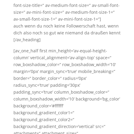
font-size-title=“ av-medium-font-size=“ av-small-font-
size=“ av-mini-font-size=“ av-medium-font-size-1=“
av-small-font-size-1=“ av-mini-font-size-1=“]
auch wenn du noch keine Followerschaft hast, wenn
dich also noch so gut wie niemand da draußen kennt
[/av_heading]
[av_one_half first min_height=’av-equal-height-
column‘ vertical_alignment=’av-align-top‘ space=“
row_boxshadow_color=“ row_boxshadow_width=’10‘
margin=’0px‘ margin_sync=’true‘ mobile_breaking=“
border=“ border_color=“ radius=’0px‘
radius_sync=’true‘ padding=’30px‘
padding_sync=’true‘ column_boxshadow_color=“
column_boxshadow_width=’10‘ background=’bg_color‘
background_color=’#ffffff‘
background_gradient_color1=“
background_gradient_color2=“
background_gradient_direction=’vertical‘ src=“
attachment=“ attachment_size=“