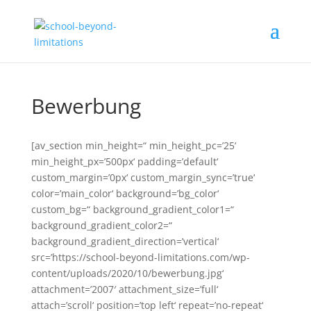
Bewerbung
[av_section min_height=“ min_height_pc=’25‘
min_height_px=’500px‘ padding=’default‘
custom_margin=’0px‘ custom_margin_sync=’true‘
color=’main_color‘ background=’bg_color‘
custom_bg=“ background_gradient_color1=“
background_gradient_color2=“
background_gradient_direction=’vertical‘
src=’https://school-beyond-limitations.com/wp-
content/uploads/2020/10/bewerbung.jpg‘
attachment=’2007′ attachment_size=’full‘
attach=’scroll‘ position=’top left‘ repeat=’no-repeat‘