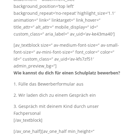
background_position=’top left‘
background_repeat=’no-repeat‘ highlight_size=’1.1′
animation=“ link=“ linktarget=“ link_hover=“
title_attr=“ alt_attr=“ mobile_display=“ id=“
custom_class=“ aria_label=“ av_uid=’av-ke43ma40′]
[av_textblock size=“ av-medium-font-size=“ av-small-
font-size=“ av-mini-font-size=“ font_color=“ color=“
id=“ custom_class=“ av_uid=’av-kfs7zf51′
admin_preview_bg=“]
Wie kannst du dich für einen Schulplatz bewerben?
1. Fülle das Bewerberformular aus
2. Wir laden dich zu einem Gespräch ein
3. Gespräch mit deinem Kind durch unser
Fachpersonal
[/av_textblock]
[/av_one_half][av_one_half min_height=“