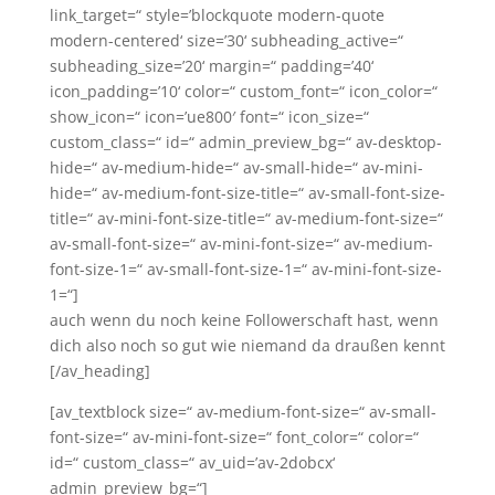
link_target=“ style=’blockquote modern-quote
modern-centered‘ size=’30‘ subheading_active=“
subheading_size=’20‘ margin=“ padding=’40‘
icon_padding=’10‘ color=“ custom_font=“ icon_color=“
show_icon=“ icon=’ue800′ font=“ icon_size=“
custom_class=“ id=“ admin_preview_bg=“ av-desktop-
hide=“ av-medium-hide=“ av-small-hide=“ av-mini-
hide=“ av-medium-font-size-title=“ av-small-font-size-
title=“ av-mini-font-size-title=“ av-medium-font-size=“
av-small-font-size=“ av-mini-font-size=“ av-medium-
font-size-1=“ av-small-font-size-1=“ av-mini-font-size-
1=“]
auch wenn du noch keine Followerschaft hast, wenn
dich also noch so gut wie niemand da draußen kennt
[/av_heading]
[av_textblock size=“ av-medium-font-size=“ av-small-
font-size=“ av-mini-font-size=“ font_color=“ color=“
id=“ custom_class=“ av_uid=’av-2dobcx‘
admin_preview_bg=“]